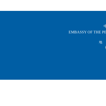
EMBASSY OF THE PE
地 址