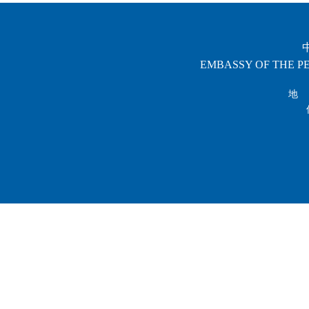
EMBASSY OF THE PE
地 址