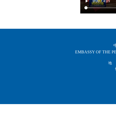
EMBASSY OF THE PE
地 址