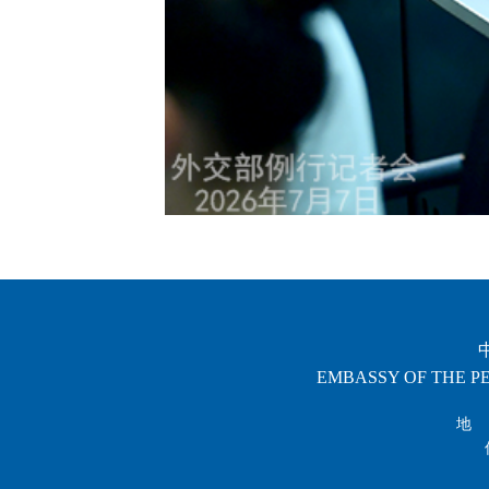
EMBASSY OF THE PE
地 址