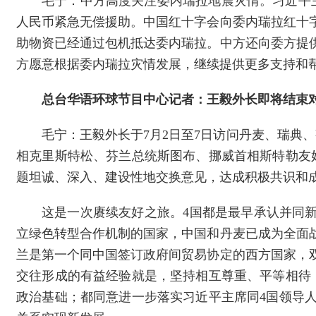
毛宁：中方高度关注委内瑞拉地震灾情。习近平
人民币紧急无偿援助。中国红十字会向委内瑞拉红十字
助物资已经通过包机抵达委内瑞拉。中方还向委方提
方愿意根据委内瑞拉灾情发展，继续提供更多支持和
总台华语环球节目中心记者：王毅外长即将结束
毛宁：
王毅外长于7月2日至7日访问丹麦、瑞典
相克里斯特松、芬兰总统斯图布、挪威首相斯特勒友
题坦诚、深入、建设性地交换意见，达成积极共识和
这是一次赓续友好之旅。4国都是最早承认并同
立绿色转型合作机制的国家，中国和丹麦已成为全面
兰是第一个同中国签订政府间贸易协定的西方国家，
交往形成的有益经验就是，坚持相互尊重、平等相待
政治基础；都同意进一步落实习近平主席同4国领导