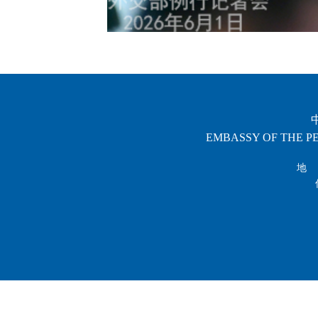
EMBASSY OF THE PE
地 址