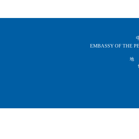
EMBASSY OF THE PE
地 址