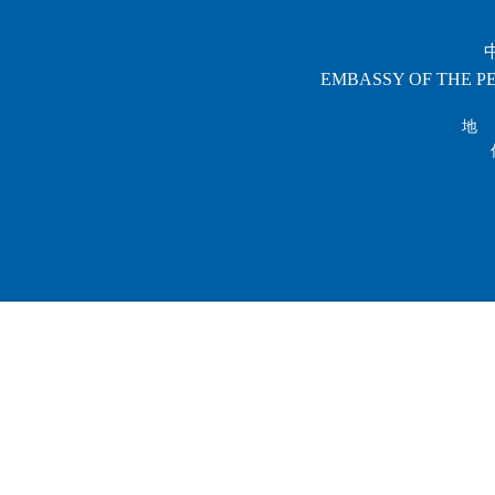
EMBASSY OF THE PE
地 址