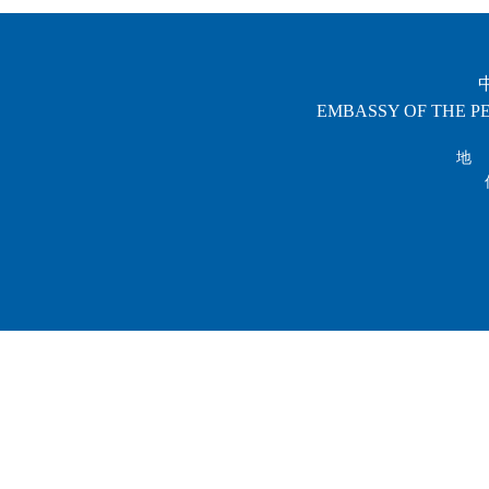
EMBASSY OF THE PE
地 址