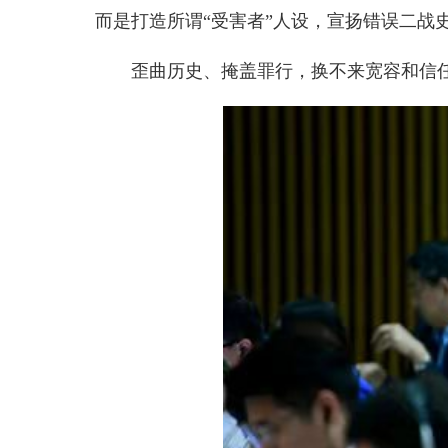
而是打造所谓“受害者”人设，宣扬错误二战
歪曲历史、掩盖罪行，换不来宽容和信