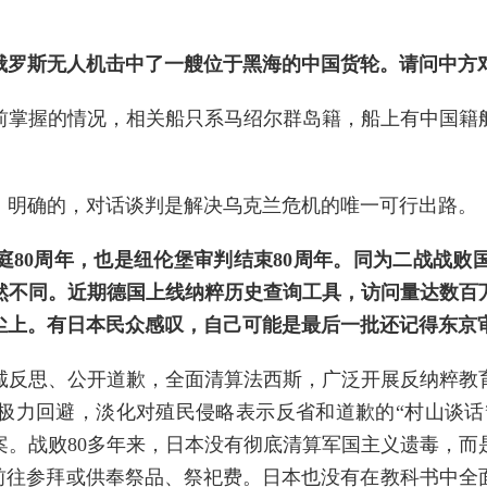
俄罗斯无人机击中了一艘位于黑海的中国货轮。请问中方
前掌握的情况，相关船只系马绍尔群岛籍，船上有中国籍
、明确的，对话谈判是解决乌克兰危机的唯一可行出路。
庭80周年，也是纽伦堡审判结束80周年。同为二战战败
然不同。近期德国上线纳粹历史查询工具，访问量达数百
尘上。有日本民众感叹，自己可能是最后一批还记得东京
诚反思、公开道歉，全面清算法西斯，广泛开展反纳粹教
极力回避，淡化对殖民侵略表示反省和道歉的“村山谈话”
案。战败80多年来，日本没有彻底清算军国主义遗毒，而
要前往参拜或供奉祭品、祭祀费。日本也没有在教科书中全