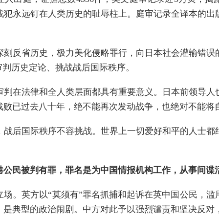
战犯永远钉在人类历史的耻辱柱上。庭审记录全译本的出
能深刻反省历史，极力美化侵略罪行，向日本社会灌输错误
审判历史定论、挑战战后国际秩序。
审判在法律和全人类层面都具有重要意义。日本前领导人
战败已过去八十年，绝不能再次发动战争，也绝对不能将
，战后国际秩序不容挑战。世界上一切爱好和平的人士都
港公民被判有罪，罪名是为中国情报机构工作，从事间谍
立场。英方以“莫须有”罪名抓捕和起诉在英中国公民，滥
，是典型的政治闹剧。中方对此予以强烈谴责和坚决反对