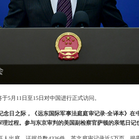
于5月11日至15日对中国进行正式访问。
年纪念日之际，《远东国际军事法庭庭审记录·全译本》在
审理过程。参与东京审判的美国副检察官萨顿的亲笔日记
9名证人出庭，证据总数4336件，英文庭审记录近5万页