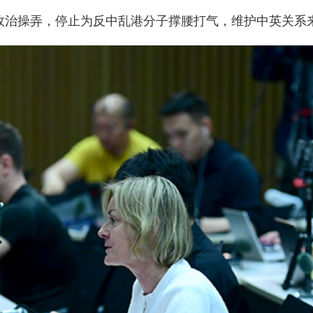
政治操弄，停止为反中乱港分子撑腰打气，维护中英关系