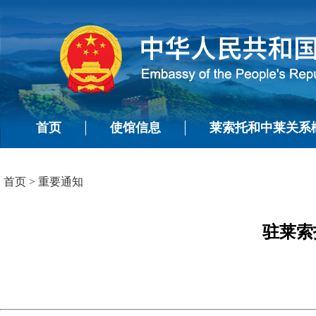
首页
使馆信息
莱索托和中莱关系
首页
>
重要通知
驻莱索