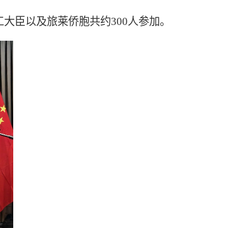
工大臣以及旅莱侨胞共约
300
人参加。