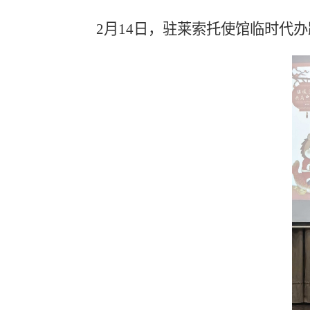
2
月
14
日，驻莱索托使馆临时代办