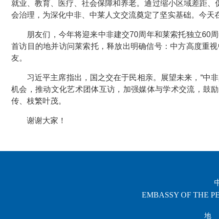
就业、教育、医疗、社会保障和养老。通过缩小区域差距、
会治理，为深化中非、中莱人文交流奠定了坚实基础。今天在
朋友们，今年将迎来中非建交70周年和莱索托独立60
首访目的地并访问莱索托，释放出明确信号：中方高度重视
友。
习近平主席指出，国之交在于民相亲。展望未来，“中
机会，推动文化艺术团体互访，加强媒体与学术交流，鼓励
传、枝繁叶茂。
谢谢大家！
EMBASSY OF THE PE
地 址