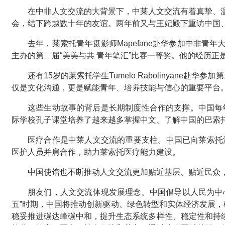
在中非人文交流的大背景下，中莱人文交流有着真挚、
会，结下跨越数十年的友谊。两年前又与王妃殿下重访中国
去年，莱索托青年摄影师Mapefane赴华参加中非
主办的第二届“美美与共 青年笔汇”比赛一等奖。他的经历
还有15岁的莱索托学生Tumelo Rabolinyan
仅是文化沟通，更是赋能青年、培养技能与信心的重要平台
这些生动故事的背后是长期制度性合作的支撑。中国每年
际学校孔子课堂培养了越来越多掌握中文、了解中国的巴索
医疗合作是中莱人文交流的重要支柱。中国已向莱索托
医护人员并肩合作，助力莱索托医疗能力建设。
中国使馆也不断推动人文交流更加贴近基层、贴近民众
朋友们，人文交流体现发展理念。中国倡导以人民为中
五”时期，中国将推动创新驱动、绿色转型和实体经济发展，
稳妥推进碳达峰碳中和，提升生态系统多样性、稳定性和持