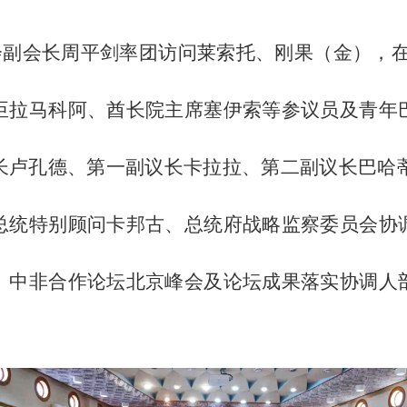
外交学会副会长周平剑率团访问莱索托、刚果（金）
臣拉马科阿、酋长院主席塞伊索等参议员及青年
卢孔德、第一副议长卡拉拉、第二副议长巴哈蒂
总统特别顾问卡邦古、总统府战略监察委员会协
、中非合作论坛北京峰会及论坛成果落实协调人