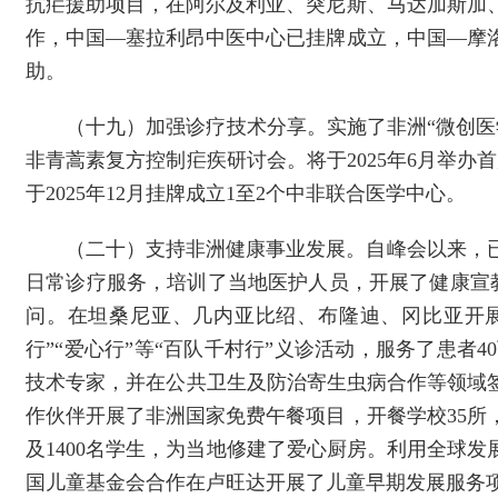
抗疟援助项目，在阿尔及利亚、突尼斯、马达加斯加
作，中国—塞拉利昂中医中心已挂牌成立，中国—摩
助。
（十九）加强诊疗技术分享。实施了非洲“微创
非青蒿素复方控制疟疾研讨会。将于2025年6月举办
于2025年12月挂牌成立1至2个中非联合医学中心。
（二十）支持非洲健康事业发展。自峰会以来，已
日常诊疗服务，培训了当地医护人员，开展了健康宣
问。在坦桑尼亚、几内亚比绍、布隆迪、冈比亚开
行”“爱心行”等“百队千村行”义诊活动，服务了患者
技术专家，并在公共卫生及防治寄生虫病合作等领域签
作伙伴开展了非洲国家免费午餐项目，开餐学校35所
及1400名学生，为当地修建了爱心厨房。利用全球
国儿童基金会合作在卢旺达开展了儿童早期发展服务